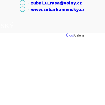
zubni_u_rasa@volny.cz
www.zubarkamensky.cz
NSKÝ
Úvod
Galerie