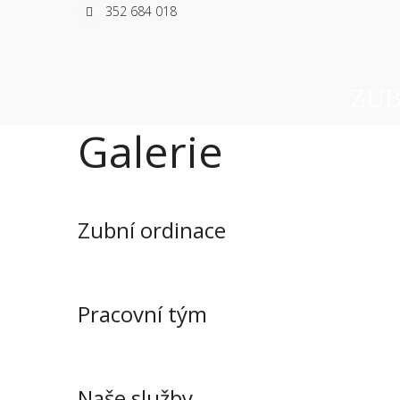
352 684 018
ZUB
Galerie
Zubní ordinace
Pracovní tým
Naše služby