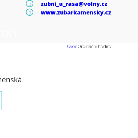
zubni_u_rasa@volny.cz
www.zubarkamensky.cz
NSKÝ
Úvod
Ordinační hodiny
menská